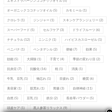
エキストラバージンココナッツオイル
(5)
オーガニックココナッツオイル
(5)
カモミール
(1)
クロレラ
(1)
ジンジャー
(1)
スキンケアランジェリー
(2)
スーパーフード
(5)
セルフケア
(3)
ドライフルーツ
(6)
ナチュラル
(12)
ニンニク
(1)
ハイビスカスローゼル
(1)
ベニバナ
(1)
ペンタデシル
(2)
便秘
(7)
効果
(5)
効能
(5)
大掃除
(1)
子育て
(4)
季節の変わり目
(2)
抗炎症
(7)
抗酸化
(16)
枕
(1)
消臭
(1)
牛乳 豆乳
(1)
物忘れ
(1)
目疲れ
(2)
糖質
(6)
美容家
(1)
肌荒れ
(1)
胃腸
(3)
自律神経
(11)
自然
(5)
豆乳
(1)
鉄分
(2)
長命草パウダー
(5)
頭皮ケア
(1)
黒人参茶リラックス
(9)