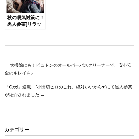
秋の眠気対策に！
黒人参茶[リラッ
クス]が朝にオス
スメの理由
←
大掃除にも！ピュトンのオールパーパスクリーナーで、安心安
全のキレイを♪
「Oggi」連載、”小田切ヒロのこれ、絶対いいから♥”にて黒人参茶
が紹介されました
→
カテゴリー