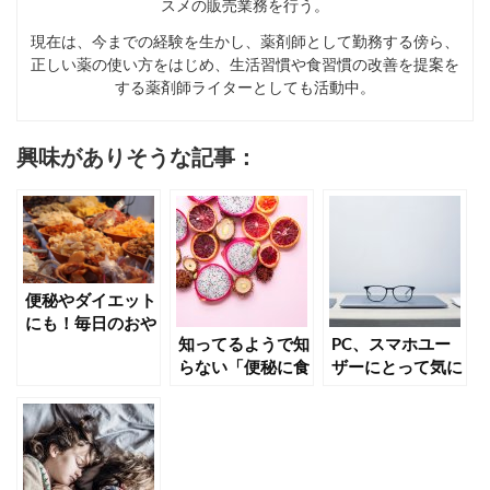
スメの販売業務を行う。
現在は、今までの経験を生かし、薬剤師として勤務する傍ら、
正しい薬の使い方をはじめ、生活習慣や食習慣の改善を提案を
する薬剤師ライターとしても活動中。
興味がありそうな記事：
便秘やダイエット
にも！毎日のおや
知ってるようで知
PC、スマホユー
つをドライフルー
らない「便秘に食
ザーにとって気に
ツにしませんか？
物繊維が良い」理
なる「ブルーライ
由
ト」とポリフェノ
ールの関係