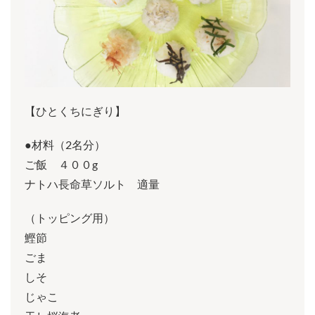
【ひとくちにぎり】
●材料（2名分）
ご飯 ４００g
ナトハ長命草ソルト 適量
（トッピング用）
鰹節
ごま
しそ
じゃこ