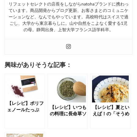
リフェットセレクトの店長をしながらnatohaブランドに携わっ
ています。商品開発からブログ更新、お客さまとのコミュニケ
ーションなど、なんでもやっています。高校時代はスイスで過
ごし、大学から東京暮らしに。山や自然をこよなく愛する1児
の母。静岡出身、上智大学フランス語学科卒。
興味がありそうな記事：
【レシピ】ポリフ
【レシピ】いつも
【レシピ】夏とい
ェノールたっぷ
の料理に長命草ソ
えば！の「そうめ
り！見た目にもお
ルトをプラスで栄
ん」を長命草ソル
いしい、黒人参パ
養アップ
トで「ちゃんぷる
ウダー
ー」に