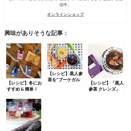
信中。
オンラインショップ
興味がありそうな記事：
【レシピ】黒人参
茶を”ブーケガル
【レシピ】冬にお
【レシピ】「黒人
ニ”風に使ってみ
すすめ & 簡単！
参茶 クレンズ」
よう！《ブラック
黒人参茶のアレン
でシンガポールの
スープ編》
ジレシピ 3選
本格ソウルフード