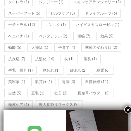
クロレラ
(1)
ジンジャー
(1)
スキンケアランジェリー
(2)
スーパーフード
(5)
セルフケア
(3)
ドライフルーツ
(6)
ナチュラル
(12)
ニンニク
(1)
ハイビスカスローゼル
(1)
ベニバナ
(1)
ペンタデシル
(2)
便秘
(7)
効果
(5)
効能
(5)
大掃除
(1)
子育て
(4)
季節の変わり目
(2)
抗炎症
(7)
抗酸化
(16)
枕
(1)
消臭
(1)
牛乳 豆乳
(1)
物忘れ
(1)
目疲れ
(2)
糖質
(6)
美容家
(1)
肌荒れ
(1)
胃腸
(3)
自律神経
(11)
自然
(5)
豆乳
(1)
鉄分
(2)
長命草パウダー
(5)
頭皮ケア
(1)
黒人参茶リラックス
(9)