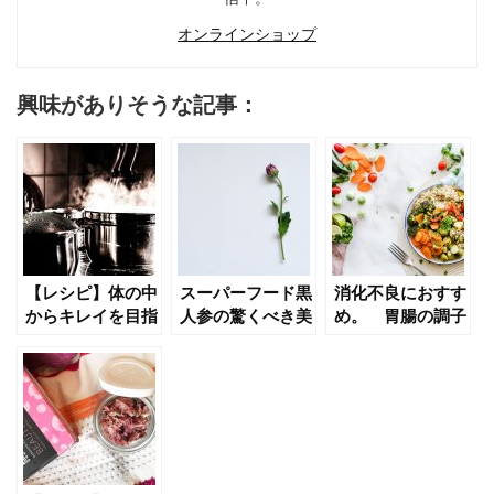
オンラインショップ
興味がありそうな記事：
【レシピ】体の中
スーパーフード黒
消化不良におすす
からキレイを目指
人参の驚くべき美
め。 胃腸の調子
そう！飲む美容液
容効果とは？
を整えるヴィーガ
「ボーンブロス」
ンフードとは！？