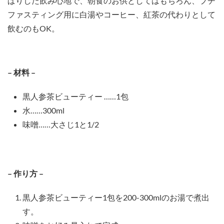
ぱりした飲み心地で、朝食のお供としてはもちろん、プチ
ファスティング用に白湯やコーヒー、紅茶の代わりとして
飲むのもOK。
– 材料 –
黒人参茶ビューティー ……1包
水……300ml
味噌……大さじ1と1/2
– 作り方 –
黒人参茶ビューティー1包を200-300mlのお湯で煮出
す。