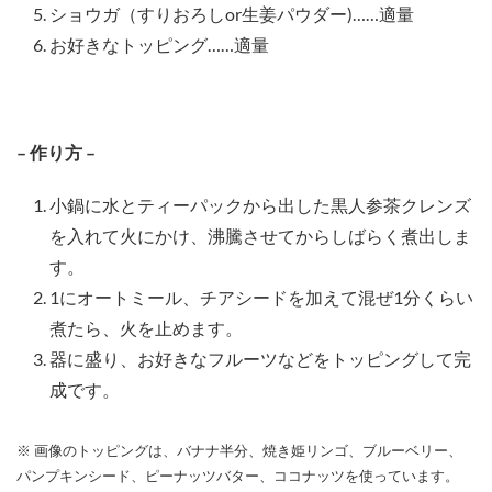
ショウガ（すりおろしor生姜パウダー)……適量
お好きなトッピング……適量
– 作り方 –
小鍋に水とティーパックから出した黒人参茶クレンズ
を入れて火にかけ、沸騰させてからしばらく煮出しま
す。
1にオートミール、チアシードを加えて混ぜ1分くらい
煮たら、火を止めます。
器に盛り、お好きなフルーツなどをトッピングして完
成です。
※ 画像のトッピングは、バナナ半分、焼き姫リンゴ、ブルーベリー、
パンプキンシード、ピーナッツバター、ココナッツを使っています。