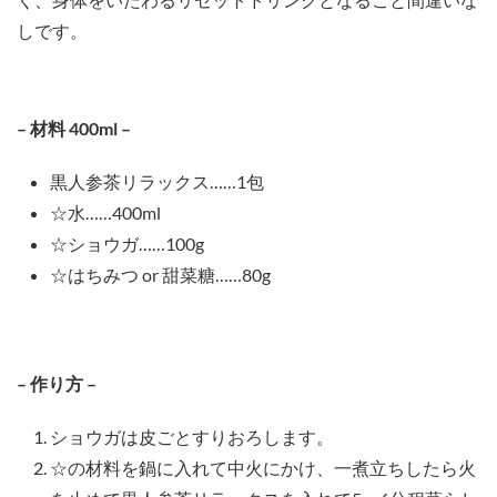
しです。
– 材料 400ml
–
黒人参茶リラックス……1包⁠
☆水……400ml
☆ショウガ……100g⁠
☆はちみつ or 甜菜糖……80g
– 作り方 –
ショウガは皮ごとすりおろします。⁠
☆の材料を鍋に入れて中火にかけ、一煮立ちしたら火