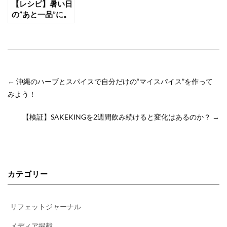
【レシピ】暑い日
の”あと一品”に。
黒人参茶で作る
「すっぱおいし
い」ザワークラウ
ト
←
沖縄のハーブとスパイスで自分だけの“マイスパイス”を作って
みよう！
【検証】SAKEKINGを2週間飲み続けると変化はあるのか？
→
カテゴリー
リフェットジャーナル
メディア掲載