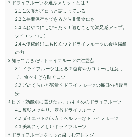
2
ドライフルーツを選ぶメリットとは？
2.1
1.栄養がぎゅっと詰まっている
2.2
2.長期保存もできるから非常食にも
2.3
3.おやつにもぴったり！噛むことで満足感アップ。
ダイエットにも
2.4
4.便秘解消にも役立つ？ドライフルーツの食物繊維
の力
3
知っておきたいドライフルーツの注意点
3.1
ドライフルーツは太る？糖質やカロリーに注意し
て、食べすぎを防ぐコツ
3.2
どのくらいが適量？ドライフルーツの毎日の摂取目
安
4
目的・効能別に選びたい、おすすめのドライフルーツ
4.1
毎朝スッキリ、定番ドライフルーツ
4.2
ダイエットの味方！ヘルシーなドライフルーツ
4.3
美容にうれしいドライフルーツ
5
ドライフルーツをもっと楽しむアレンジ