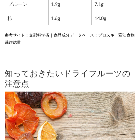
プルーン
1.9g
7.1g
柿
1.6g
14.0g
参考サイト：
文部科学省｜食品成分データベース
：プロスキー変法食物
繊維総量
知っておきたいドライフルーツの
注意点