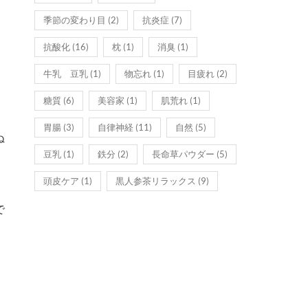
季節の変わり目
(2)
抗炎症
(7)
抗酸化
(16)
枕
(1)
消臭
(1)
牛乳 豆乳
(1)
物忘れ
(1)
目疲れ
(2)
糖質
(6)
美容家
(1)
肌荒れ
(1)
胃腸
(3)
自律神経
(11)
自然
(5)
ぬ
豆乳
(1)
鉄分
(2)
長命草パウダー
(5)
頭皮ケア
(1)
黒人参茶リラックス
(9)
白
で