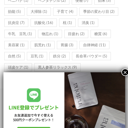
ベニバナ
(1)
ペンタデシル
(2)
便秘
(7)
効果
(5)
効能
(5)
大掃除
(1)
子育て
(4)
季節の変わり目
(2)
抗炎症
(7)
抗酸化
(16)
枕
(1)
消臭
(1)
牛乳 豆乳
(1)
物忘れ
(1)
目疲れ
(2)
糖質
(6)
美容家
(1)
肌荒れ
(1)
胃腸
(3)
自律神経
(11)
自然
(5)
豆乳
(1)
鉄分
(2)
長命草パウダー
(5)
頭皮ケア
(1)
黒人参茶リラックス
(9)
ショッピングTOP
支払・配送について
特定商取引法に基づく表記
プライバシーポリシー