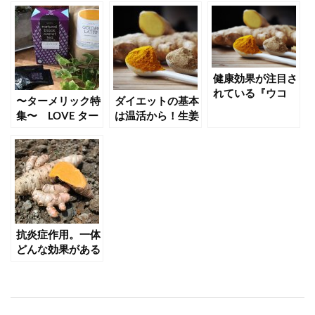
健康効果が注目さ
れている『ウコ
〜ターメリック特
ダイエットの基本
ン』その効果と
集〜 LOVE ター
は温活から！生姜
は？
メリック！
のパワーを活用し
て冷えを撃退しよ
う！
抗炎症作用。一体
どんな効果がある
の？