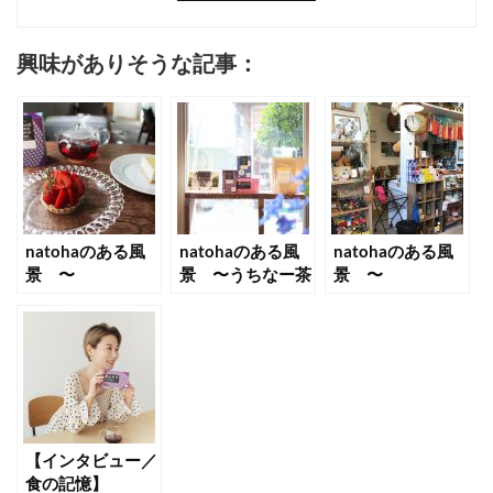
興味がありそうな記事：
natohaのある風
natohaのある風
natohaのある風
景 〜
景 〜うちなー茶
景 〜
raccoon（西荻
屋&ギャラリー ぶ
chabbit（福
窪）〜
くぶく（沖縄）〜
岡）〜
【インタビュー／
食の記憶】