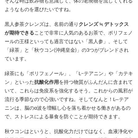
そんな時は飲み物も意識して、体の老廃物を流してくれる
ようなものを選びたいですね。
黒人参茶クレンズは、名前の通り
クレンズ ≒ デトックス
が期待できる
ことで非常に人気のあるお茶で、ポリフェノ
ールの王様といっても過言ではない「黒人参」、そして
「緑茶」と「秋ウコン(沖縄皇金)」の3つがブレンドされ
ています。
緑茶にも「ポリフェノール」、「L−テアニン」や「カテキ
ン」といった
抗酸化作用
を持つ物質がふんだんに含まれて
いて、これらは免疫系を強化するそう。これからの風邪が
流行る季節なので心強いですね。そしてなんと！L—テア
ニンは、脳のα波を増幅し心を落ち着かせる働きがあるの
で、ストレスによる暴食を防ぐことが期待できます。
秋ウコンはというと、抗酸化力だけではなく、血液浄化や