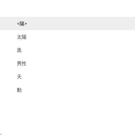
<陽>
太陽
黒
男性
天
動
は
す。