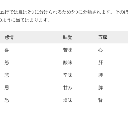
五行では夏は2つに分けられるため5つに分類されます。その
のように当てはまります。
感情
味覚
五臓
喜
苦味
心
怒
酸味
肝
悲
辛味
肺
思
甘み
脾
恐
塩味
腎