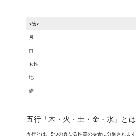
<陰>
月
白
女性
地
静
五行「木・火・土・金・水」と
五行とは、5つの異なる性質の要素に分類されま