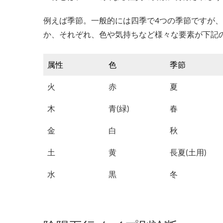
例えば季節。一般的には四季で4つの季節ですが、
か、それぞれ、色や気持ちなど様々な要素が下記
属性
色
季節
火
赤
夏
木
青(緑)
春
金
白
秋
土
黄
長夏(土用)
水
黒
冬